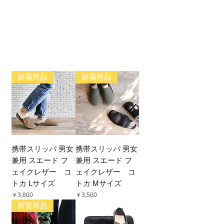
新着商品
新着商品
携帯スリッパ 男女
携帯スリッパ 男女
兼用 スエード フ
兼用 スエード フ
ェイクレザー コ
ェイクレザー コ
トカ Lサイズ
トカ Mサイズ
価格
価格
￥3,800
￥3,500
新着商品