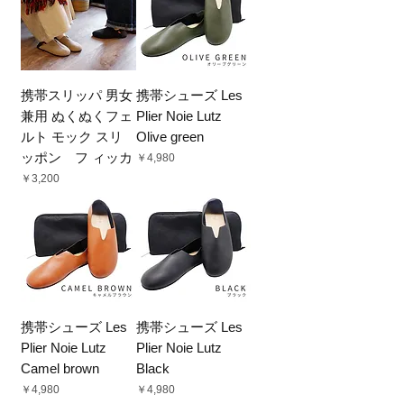
携帯スリッパ 男女
携帯シューズ Les
兼用 ぬくぬくフェ
Plier Noie Lutz
ルト モック スリ
Olive green
ッポン フ ィッカ
価格
￥4,980
価格
￥3,200
携帯シューズ Les
携帯シューズ Les
Plier Noie Lutz
Plier Noie Lutz
Camel brown
Black
価格
価格
￥4,980
￥4,980