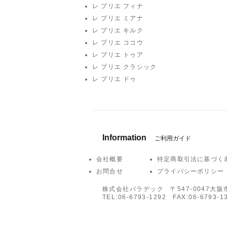
レ プリエ フィナ
レ プリエ ミアナ
レ プリエ キルク
レ プリエ ココウ
レ プリエ トゥア
レ プリエ クラシック
レ プリエ ドゥ
Information
ご利用ガイド
会社概要
特定商取引法に基づく表
お問合せ
プライバシーポリシー
株式会社パラデック
​ 〒547-0047大
TEL:
06-6793-1292 FAX:06-6793-1