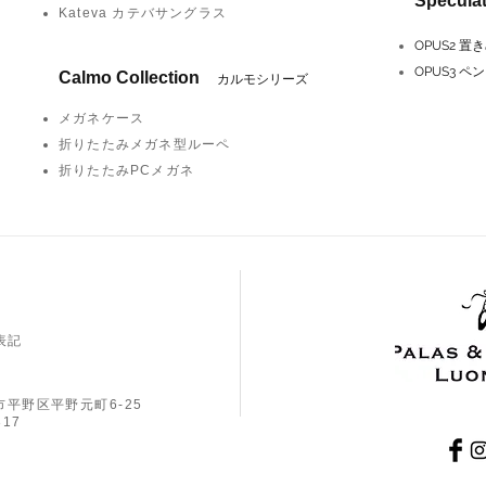
Specula
Kateva カテバサングラス
OPUS2 置
OPUS3 
Calmo Collection
カルモシリーズ
メガネケース
折りたたみメガネ型ルーペ
折りたたみPCメガネ
記​
阪市平野区平野元町6-25
317