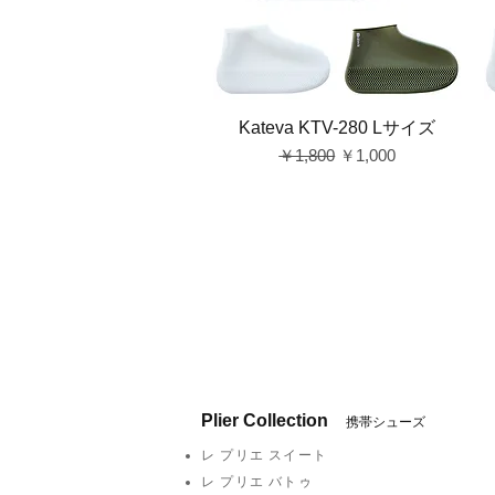
Kateva KTV-280 Lサイズ
通常価格
セール価格
￥1,800
￥1,000
Plier Collection
携帯シューズ
レ プリエ スイート
レ プリエ バトゥ