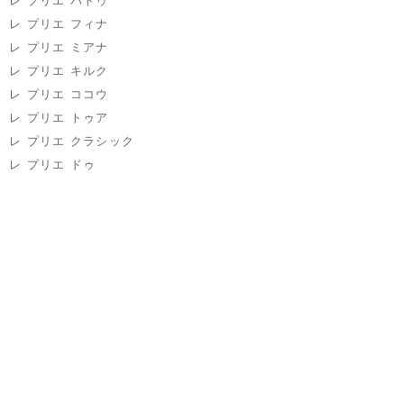
レ プリエ バトゥ
レ プリエ フィナ
レ プリエ ミアナ
レ プリエ キルク
レ プリエ ココウ
レ プリエ トゥア
レ プリエ クラシック
レ プリエ ドゥ
Kateva Collection
カテバシリーズ
Kateva カテバシューズカバー
Kateva+ カテバプラスシューズカバー
Kateva カテバサングラス
Calmo Collection
カルモシリーズ
メガネケース
折りたたみメガネ型ルーペ
折りたたみPCメガネ
Speculate
スペキュレイト