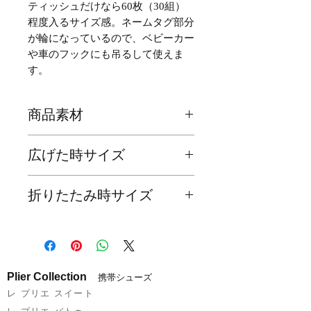
ティッシュだけなら60枚（30組）
程度入るサイズ感。ネームタグ部分
が輪になっているので、ベビーカー
や車のフックにも吊るして使えま
す。
商品素材
主材
ナイロン・ポリエステル
広げた時サイズ
約 W140 × H295 × D6mm
折りたたみ時サイズ
約 W140 × H120 × D15mm
Plier Collection
携帯シューズ
レ プリエ スイート