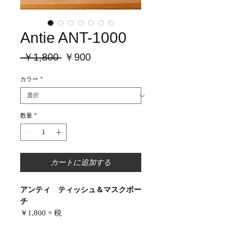
Antie ANT-1000
通
セ
 ￥1,800 
￥900
常
ー
カラー
*
価
ル
格
価
格
数量
*
カートに追加する
アンティ ティッシュ＆マスクポー
チ
￥1,800 + 税