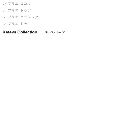
レ プリエ ココウ
PLS-3 Lサイズ
24.5 - 25.5cm
レ プリエ トゥア
※サイズはあくまでも目安です。
レ プリエ クラシック
レ プリエ ドゥ
Kateva Collection
カテバシリーズ
Kateva カテバシューズカバー
Kateva+ カテバプラスシューズカバー
Kateva カテバサングラス
Calmo Collection
カルモシリーズ
メガネケース
折りたたみメガネ型ルーペ
折りたたみPCメガネ
Speculate
スペキュレイト
OPUS2 置きめがね
OPUS3 ペンダントルーペ＆ミラー
Others Collection