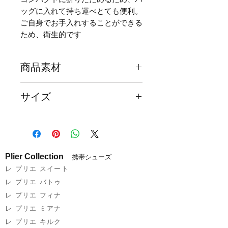
ッグに入れて持ち運べとても便利。
ご自身でお手入れすることができる
ため、衛生的です
商品素材
甲皮の
合成皮革（PU）
サイズ
使用材
ポーチ収納時サイズ
底材の
合成ゴム
約W17 × H13 × D5 cm
種類
バッグ時サイズ
Plier Collection
携帯シューズ
ライニ
ポリエステル
約W40 × H30 × D17 cm
レ プリエ スイート
ング
レ プリエ バトゥ
靴サイズ
中敷
EVA
レ プリエ フィナ
PLS-1 Sサイズ
22.0 - 23.5cm
レ プリエ ミアナ
ポーチ
合成皮革（PU）・ポ
レ プリエ キルク
PLS-2 Mサイズ
23.5 - 24.5cm
主材
リエステル